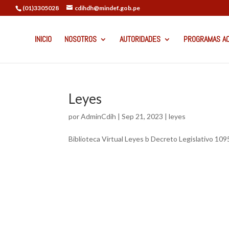
(01)3305028
cdihdh@mindef.gob.pe
INICIO
NOSOTROS
AUTORIDADES
PROGRAMAS A
Leyes
por
AdminCdih
|
Sep 21, 2023
|
leyes
Biblioteca Virtual Leyes b Decreto Legislativo 109