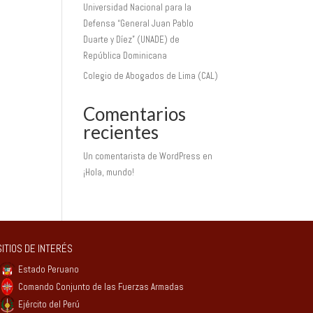
Universidad Nacional para la
Defensa “General Juan Pablo
Duarte y Díez” (UNADE) de
República Dominicana
Colegio de Abogados de Lima (CAL)
Comentarios
recientes
Un comentarista de WordPress
en
¡Hola, mundo!
SITIOS DE INTERÉS
Estado Peruano
Comando Conjunto de las Fuerzas Armadas
Ejército del Perú