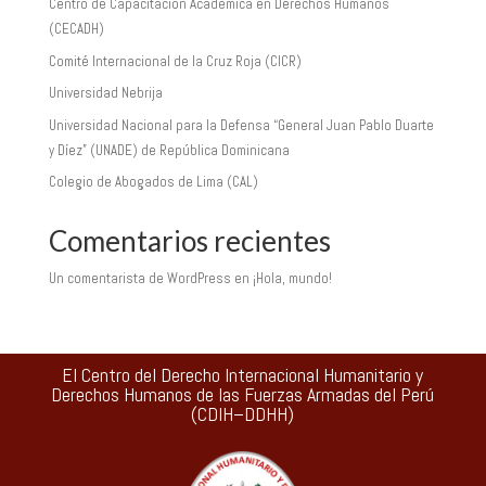
Centro de Capacitación Académica en Derechos Humanos
(CECADH)
Comité Internacional de la Cruz Roja (CICR)
Universidad Nebrija
Universidad Nacional para la Defensa “General Juan Pablo Duarte
y Díez” (UNADE) de República Dominicana
Colegio de Abogados de Lima (CAL)
Comentarios recientes
Un comentarista de WordPress
en
¡Hola, mundo!
El Centro del Derecho Internacional Humanitario y
Derechos Humanos de las Fuerzas Armadas del Perú
(CDIH–DDHH)