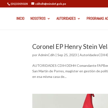
(01)3305028
cdihdh@mindef.gob.pe
INICIO
NOSOTROS
AUTORIDADES
PROGRAMAS A
Coronel EP Henry Stein Ve
por
AdminCdih
|
Sep 25, 2023
|
AutoridadesCDI
AUTORIDADES CDIH DDHH Comandante FAPBenjamin
San Martin de Porres, magister en gestión de políti
en esa misma casa de...