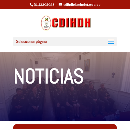
(01)3305028
cdihdh@mindef.gob.pe
Seleccionar página
NOTICIAS