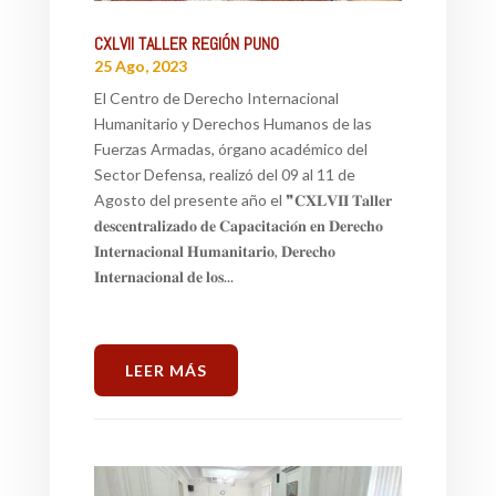
CXLVII TALLER REGIÓN PUNO
25 Ago, 2023
El Centro de Derecho Internacional
Humanitario y Derechos Humanos de las
Fuerzas Armadas, órgano académico del
Sector Defensa, realizó del 09 al 11 de
Agosto del presente año el ❞𝐂𝐗𝐋𝐕𝐈𝐈 𝐓𝐚𝐥𝐥𝐞𝐫
𝐝𝐞𝐬𝐜𝐞𝐧𝐭𝐫𝐚𝐥𝐢𝐳𝐚𝐝𝐨 𝐝𝐞 𝐂𝐚𝐩𝐚𝐜𝐢𝐭𝐚𝐜𝐢𝐨́𝐧 𝐞𝐧 𝐃𝐞𝐫𝐞𝐜𝐡𝐨
𝐈𝐧𝐭𝐞𝐫𝐧𝐚𝐜𝐢𝐨𝐧𝐚𝐥 𝐇𝐮𝐦𝐚𝐧𝐢𝐭𝐚𝐫𝐢𝐨, 𝐃𝐞𝐫𝐞𝐜𝐡𝐨
𝐈𝐧𝐭𝐞𝐫𝐧𝐚𝐜𝐢𝐨𝐧𝐚𝐥 𝐝𝐞 𝐥𝐨𝐬...
LEER MÁS