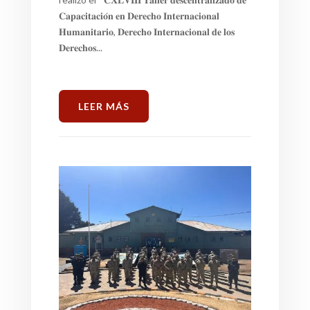
𝐂𝐚𝐩𝐚𝐜𝐢𝐭𝐚𝐜𝐢𝐨́𝐧 𝐞𝐧 𝐃𝐞𝐫𝐞𝐜𝐡𝐨 𝐈𝐧𝐭𝐞𝐫𝐧𝐚𝐜𝐢𝐨𝐧𝐚𝐥
𝐇𝐮𝐦𝐚𝐧𝐢𝐭𝐚𝐫𝐢𝐨, 𝐃𝐞𝐫𝐞𝐜𝐡𝐨 𝐈𝐧𝐭𝐞𝐫𝐧𝐚𝐜𝐢𝐨𝐧𝐚𝐥 𝐝𝐞 𝐥𝐨𝐬
𝐃𝐞𝐫𝐞𝐜𝐡𝐨𝐬...
LEER MÁS