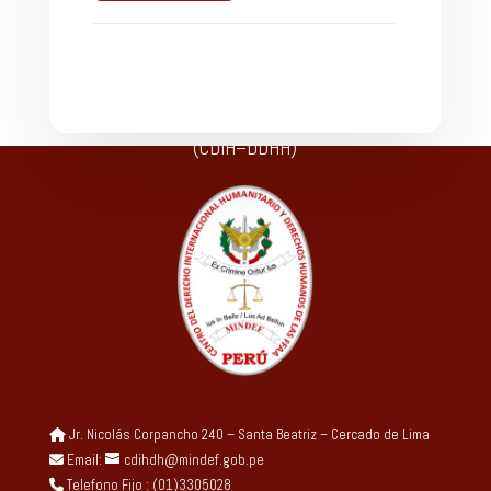
El Centro del Derecho Internacional Humanitario y
Derechos Humanos de las Fuerzas Armadas del Perú
(CDIH–DDHH)
Jr. Nicolás Corpancho 240 – Santa Beatriz – Cercado de Lima
Email:
cdihdh@mindef.gob.pe
Telefono Fijo : (01)3305028