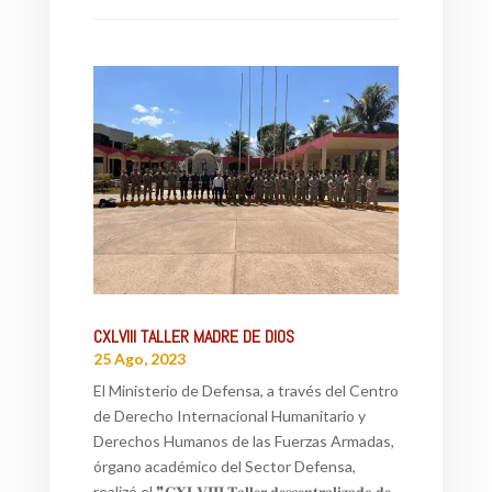
CXLVIII TALLER MADRE DE DIOS
25 Ago, 2023
El Ministerio de Defensa, a través del Centro
de Derecho Internacional Humanitario y
Derechos Humanos de las Fuerzas Armadas,
órgano académico del Sector Defensa,
realizó el ❞𝐂𝐗𝐋𝐕𝐈𝐈𝐈 𝐓𝐚𝐥𝐥𝐞𝐫 𝐝𝐞𝐬𝐜𝐞𝐧𝐭𝐫𝐚𝐥𝐢𝐳𝐚𝐝𝐨 𝐝𝐞