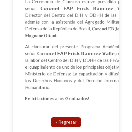
La Ceremonia de Clausura estuvo presidida por el
señor 𝗖𝗼𝗿𝗼𝗻𝗲𝗹 𝗙𝗔𝗣 𝗘𝗿𝗶𝗰𝗸 𝗥𝗮𝗺í𝗿𝗲𝘇 𝗩𝗮𝗹𝗹𝗲,
Director del Centro del DIH y DDHH de las FFAA;
además con la asistencia del Agregado Militar y de
Defensa de la República de Brasil, 𝐂𝐨𝐫𝐨𝐧𝐞𝐥 𝐄𝐁 𝐉𝐞𝐚𝐧𝐝𝐫𝐞́
𝐌𝐚𝐠𝐧𝐨𝐧𝐞 𝐎𝐭𝐭𝐨𝐧𝐢.
Al clausurar del presente Programa Académico, el
señor 𝗖𝗼𝗿𝗼𝗻𝗲𝗹 𝗙𝗔𝗣 𝗘𝗿𝗶𝗰𝗸 𝗥𝗮𝗺í𝗿𝗲𝘇 𝗩𝗮𝗹𝗹𝗲, resaltó
la labor del Centro del DIH y DDHH de las FFAA para
el cumplimiento de uno de los principales objetivos del
Ministerio de Defensa: La capacitación y difusión de
los Derechos Humanos y del Derecho Internacional
Humanitario.
Felicitaciones a los Graduados!
« Regresar